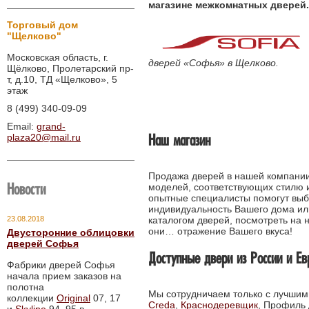
магазине межкомнатных дверей.
Торговый дом
"Щелково"
Московская область, г.
дверей «Софья» в Щелково.
Щёлково, Пролетарский пр-
т, д.10, ТД «Щелково», 5
этаж
8 (499) 340-09-09
Email:
grand-
Наш магазин
plaza20@mail.ru
Продажа дверей в нашей компании
Новости
моделей, соответствующих стилю 
опытные специалисты помогут выб
индивидуальность Вашего дома ил
23.08.2018
каталогом дверей, посмотреть на 
они… отражение Вашего вкуса!
Двусторонние облицовки
дверей Софья
Доступные двери из России и Е
Фабрики дверей Софья
начала прием заказов на
полотна
Мы сотрудничаем только с лучши
коллекции
Original
07, 17
Creda
,
Краснодеревщик
, Профиль 