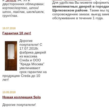
и
Skyline
94, 95 в
Для удобства Вы можете оформить
двусторонних облицовках:
межкомнатных дверей в городах
кортекс/кортекс, шпон/
Щелковском районе
. Также мы п
шпон, лак/лак, шелк/шелк,
сопровождению заказа: выезд заме
грунт/лак.
обслуживание в течение 1 года.
16.07.2018
Гарантия 10 лет!
Дорогие
покупатели! С
17.07.2018г.
фабрика дверей
из массива
Creda и ООО
"Креда Москва"
увеличивают
срок гарантии на
продукцию Creda до 10
лет!
10.05.2018
Новая коллекция Solo
Дорогие покупатели!