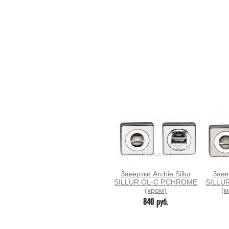
Завертки Archie Sillur
Завер
SILLUR OL-C Р.CHROME
SILLU
(хром)
(м
840 руб.