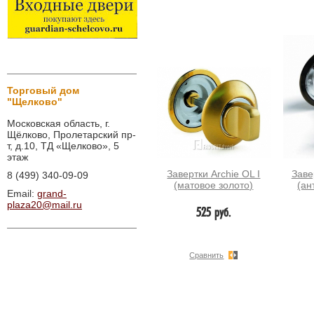
Торговый дом
"Щелково"
Московская область, г.
Щёлково, Пролетарский пр-
т, д.10, ТД «Щелково», 5
этаж
Завертки Archie OL I
Заве
8 (499) 340-09-09
(матовое золото)
(ан
Email:
grand-
plaza20@mail.ru
525 руб.
Сравнить