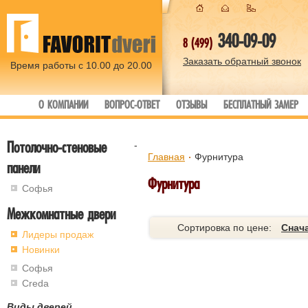
340-09-09
8 (499)
Заказать обратный звонок
Время работы с 10.00 до 20.00
О КОМПАНИИ
ВОПРОС-ОТВЕТ
ОТЗЫВЫ
БЕСПЛАТНЫЙ ЗАМЕР
Потолочно-стеновые
-
Главная
Фурнитура
панели
Фурнитура
Софья
Межкомнатные двери
Сортировка по цене:
Снач
Лидеры продаж
Новинки
Софья
Creda
Виды дверей