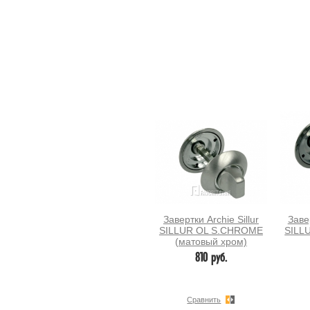
Завертки Archie Sillur
Завер
SILLUR OL S.CHROME
SILL
(матовый хром)
810 руб.
Сравнить